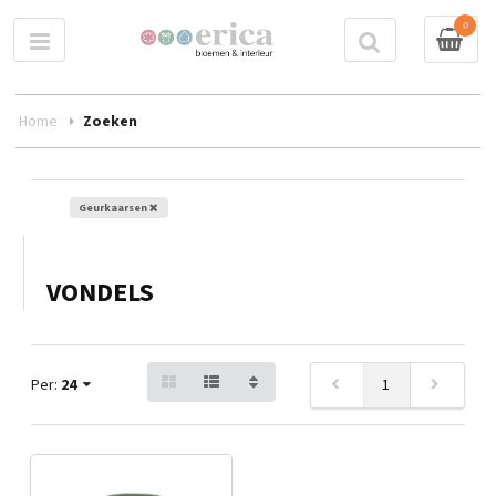
0
Home
Zoeken
Geurkaarsen
VONDELS
Per:
24
1